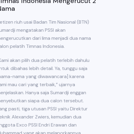
Timnas Indonesia Mengerucut 2
Nama
etizen riuh usai Badan Tim Nasional (BTN)
umardji mengatakan PSSI akan
engerucutkan dari lima menjadi dua nama
alon pelatih Timnas Indonesia.
Kami akan pilih dua pelatih terlebih dahulu
ntuk dibahas lebih detail. Ya, tunggu saja
nama-nama yang diwawancara] karena
ami mau cari yang terbaik,” ujarnya
enjelaskan. Hanya saja Sumardji enggan
enyebutkan siapa dua calon tersebut.
ang pasti, tiga utusan PSSI yaitu Direktur
eknik Alexander Zwiers, kemudian dua
nggota Exco PSSI Endri Erawan dan
uhammad yang akan melaporkannya