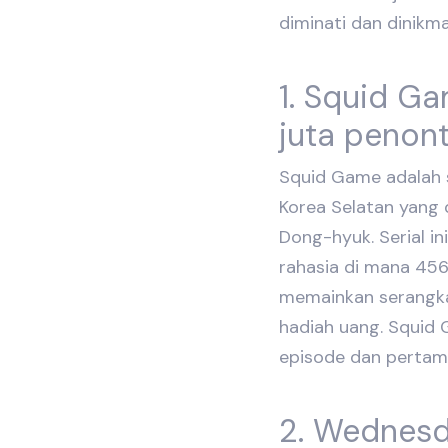
diminati dan dinikma
1. Squid Ga
juta penon
Squid Game adalah se
Korea Selatan yang 
Dong-hyuk. Serial i
rahasia di mana 45
memainkan serangk
hadiah uang. Squid
episode dan pertama
2. Wednesda