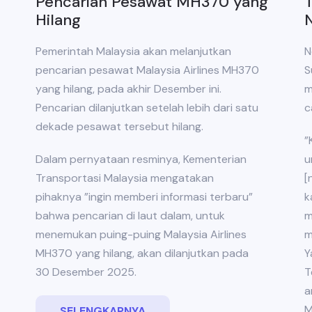
Pencarian Pesawat MH370 yang
Hilang
Pemerintah Malaysia akan melanjutkan
N
pencarian pesawat Malaysia Airlines MH370
S
yang hilang, pada akhir Desember ini.
m
Pencarian dilanjutkan setelah lebih dari satu
c
dekade pesawat tersebut hilang.
”
Dalam pernyataan resminya, Kementerian
u
Transportasi Malaysia mengatakan
[
pihaknya ”ingin memberi informasi terbaru”
k
bahwa pencarian di laut dalam, untuk
m
menemukan puing-puing Malaysia Airlines
m
MH370 yang hilang, akan dilanjutkan pada
Y
30 Desember 2025.
T
a
M
SELENGKAPNYA