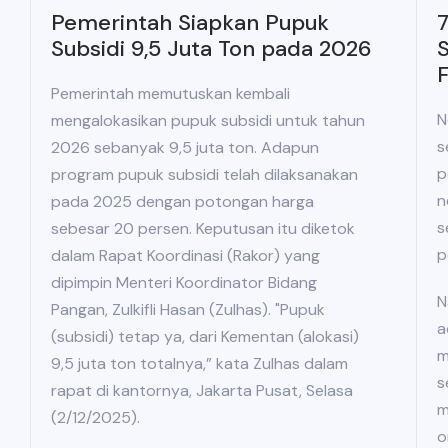
Pemerintah Siapkan Pupuk
7
Subsidi 9,5 Juta Ton pada 2026
S
Pemerintah memutuskan kembali
N
mengalokasikan pupuk subsidi untuk tahun
s
2026 sebanyak 9,5 juta ton. Adapun
p
program pupuk subsidi telah dilaksanakan
n
pada 2025 dengan potongan harga
s
sebesar 20 persen. Keputusan itu diketok
p
dalam Rapat Koordinasi (Rakor) yang
dipimpin Menteri Koordinator Bidang
N
Pangan, Zulkifli Hasan (Zulhas). "Pupuk
a
(subsidi) tetap ya, dari Kementan (alokasi)
m
9,5 juta ton totalnya,” kata Zulhas dalam
s
rapat di kantornya, Jakarta Pusat, Selasa
m
(2/12/2025).
o